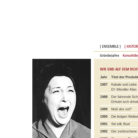
Jahr
Titel der Produk
1987
Kabale und Liebe
D’r Wendler-Klan
1988
Der fahrende Schü
Drhoim isch drho
1989
Muß des sei?
1990
Die listigen Weibe
1991
Sei still, Bua!
1992
Der zerbrochene